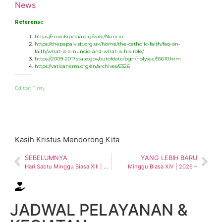
News
Referensi:
https://en.wikipedia.org/wiki/Nuncio
https://thepapalvisit.org.uk/home/the-catholic-faith/faq-on-
faith/what-is-a-nuncio-and-what-is-his-role/
https://2009-2017.state.gov/outofdate/bgn/holysee/55610.htm
https://vaticanarm.org/en/archives/6326
———-
Editor: Firsty
Kasih Kristus Mendorong Kita
SEBELUMNYA
YANG LEBIH BARU
Hari Sabtu Minggu Biasa XIII | 2026
Minggu Biasa XIV | 2026 –
JADWAL PELAYANAN &