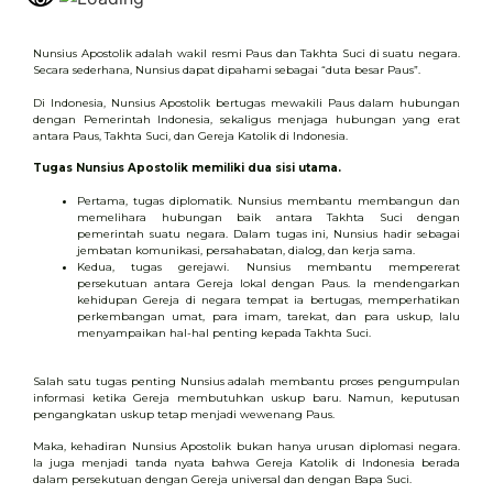
Nunsius Apostolik adalah wakil resmi Paus dan Takhta Suci di suatu negara.
Secara sederhana, Nunsius dapat dipahami sebagai “duta besar Paus”.
Di Indonesia, Nunsius Apostolik bertugas mewakili Paus dalam hubungan
dengan Pemerintah Indonesia, sekaligus menjaga hubungan yang erat
antara Paus, Takhta Suci, dan Gereja Katolik di Indonesia.
Tugas Nunsius Apostolik memiliki dua sisi utama.
Pertama, tugas diplomatik. Nunsius membantu membangun dan
memelihara hubungan baik antara Takhta Suci dengan
pemerintah suatu negara. Dalam tugas ini, Nunsius hadir sebagai
jembatan komunikasi, persahabatan, dialog, dan kerja sama.
Kedua, tugas gerejawi. Nunsius membantu mempererat
persekutuan antara Gereja lokal dengan Paus. Ia mendengarkan
kehidupan Gereja di negara tempat ia bertugas, memperhatikan
perkembangan umat, para imam, tarekat, dan para uskup, lalu
menyampaikan hal-hal penting kepada Takhta Suci.
Salah satu tugas penting Nunsius adalah membantu proses pengumpulan
informasi ketika Gereja membutuhkan uskup baru. Namun, keputusan
pengangkatan uskup tetap menjadi wewenang Paus.
Maka, kehadiran Nunsius Apostolik bukan hanya urusan diplomasi negara.
Ia juga menjadi tanda nyata bahwa Gereja Katolik di Indonesia berada
dalam persekutuan dengan Gereja universal dan dengan Bapa Suci.