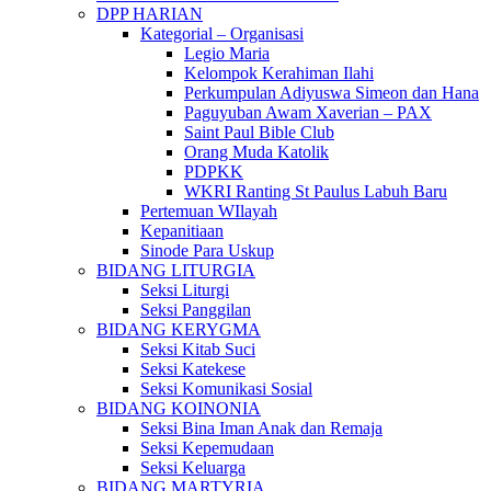
DPP HARIAN
Kategorial – Organisasi
Legio Maria
Kelompok Kerahiman Ilahi
Perkumpulan Adiyuswa Simeon dan Hana
Paguyuban Awam Xaverian – PAX
Saint Paul Bible Club
Orang Muda Katolik
PDPKK
WKRI Ranting St Paulus Labuh Baru
Pertemuan WIlayah
Kepanitiaan
Sinode Para Uskup
BIDANG LITURGIA
Seksi Liturgi
Seksi Panggilan
BIDANG KERYGMA
Seksi Kitab Suci
Seksi Katekese
Seksi Komunikasi Sosial
BIDANG KOINONIA
Seksi Bina Iman Anak dan Remaja
Seksi Kepemudaan
Seksi Keluarga
BIDANG MARTYRIA