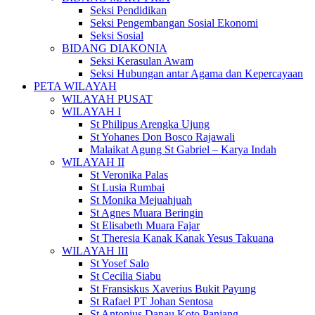
Seksi Pendidikan
Seksi Pengembangan Sosial Ekonomi
Seksi Sosial
BIDANG DIAKONIA
Seksi Kerasulan Awam
Seksi Hubungan antar Agama dan Kepercayaan
PETA WILAYAH
WILAYAH PUSAT
WILAYAH I
St Philipus Arengka Ujung
St Yohanes Don Bosco Rajawali
Malaikat Agung St Gabriel – Karya Indah
WILAYAH II
St Veronika Palas
St Lusia Rumbai
St Monika Mejuahjuah
St Agnes Muara Beringin
St Elisabeth Muara Fajar
St Theresia Kanak Kanak Yesus Takuana
WILAYAH III
St Yosef Salo
St Cecilia Siabu
St Fransiskus Xaverius Bukit Payung
St Rafael PT Johan Sentosa
St Antonius Danau Koto Panjang