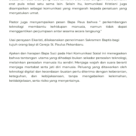
erat pula relasi satu sama lain. Selain itu, komunikasi Kristiani juga
disampaikan sebagai komunikasi yang mengarah kepada persatuan yang
menyatukan umat.
Pastor juga menyampaikan pesan Bapa Paus bahwa ” perkembangan
teknologi membantu kehidupan manusia, namun tidak dapat
menggantikan perjumpaan antar sesama secara langsung.”
Usai perayaan Ekaristi, dilaksanakan penerimaan Sakramen Baptis bagi
tujuh orang bayi di Gereja St. Paulus Pekanbaru.
Ajakan dan harapan Bapa Suci pada Hari Komunikasi Sosial ini menegaskan
bahwa tantangan utama yang dihadapi bukan sekadar persoalan teknologi,
melainkan persoalan manusia itu sendiri. Menjaga wajah dan suara berarti
menjaga martabat serta jati diri manusia. Peluang yang ditawarkan oleh
teknologi digital dan kecerdasan buatan perlu diterima dengan keberanian,
keteguhan, dan kebijaksanaan, tanpa mengabaikan kelemahan,
ketidakjelasan, serta risiko yang menyertainya.