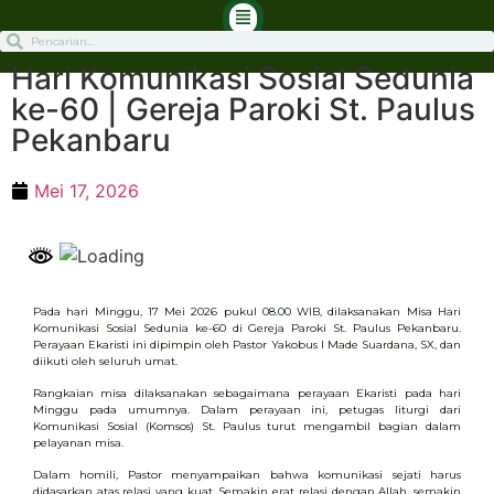
Hari Komunikasi Sosial Sedunia
ke-60 | Gereja Paroki St. Paulus
Pekanbaru
Mei 17, 2026
Pada hari Minggu, 17 Mei 2026 pukul 08.00 WIB, dilaksanakan Misa Hari
Komunikasi Sosial Sedunia ke-60 di Gereja Paroki St. Paulus Pekanbaru.
Perayaan Ekaristi ini dipimpin oleh Pastor Yakobus I Made Suardana, SX, dan
diikuti oleh seluruh umat.
Rangkaian misa dilaksanakan sebagaimana perayaan Ekaristi pada hari
Minggu pada umumnya. Dalam perayaan ini, petugas liturgi dari
Komunikasi Sosial (Komsos) St. Paulus turut mengambil bagian dalam
pelayanan misa.
Dalam homili, Pastor menyampaikan bahwa komunikasi sejati harus
didasarkan atas relasi yang kuat. Semakin erat relasi dengan Allah, semakin