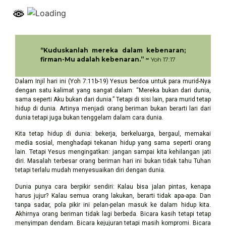
“Kuduskanlah mereka dalam kebenaran;
firman-Mu adalah kebenaran.” ~
Yoh 17:17
Dalam Injil hari ini (Yoh 7:11b-19) Yesus berdoa untuk para murid-Nya
dengan satu kalimat yang sangat dalam: “Mereka bukan dari dunia,
sama seperti Aku bukan dari dunia.” Tetapi di sisi lain, para murid tetap
hidup di dunia. Artinya menjadi orang beriman bukan berarti lari dari
dunia tetapi juga bukan tenggelam dalam cara dunia.
Kita tetap hidup di dunia: bekerja, berkeluarga, bergaul, memakai
media sosial, menghadapi tekanan hidup yang sama seperti orang
lain. Tetapi Yesus mengingatkan: jangan sampai kita kehilangan jati
diri. Masalah terbesar orang beriman hari ini bukan tidak tahu Tuhan
tetapi terlalu mudah menyesuaikan diri dengan dunia.
Dunia punya cara berpikir sendiri: Kalau bisa jalan pintas, kenapa
harus jujur? Kalau semua orang lakukan, berarti tidak apa-apa. Dan
tanpa sadar, pola pikir ini pelan-pelan masuk ke dalam hidup kita.
Akhirnya orang beriman tidak lagi berbeda. Bicara kasih tetapi tetap
menyimpan dendam. Bicara kejujuran tetapi masih kompromi. Bicara