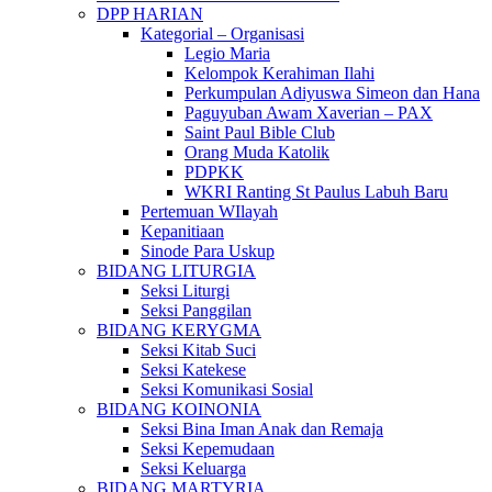
DPP HARIAN
Kategorial – Organisasi
Legio Maria
Kelompok Kerahiman Ilahi
Perkumpulan Adiyuswa Simeon dan Hana
Paguyuban Awam Xaverian – PAX
Saint Paul Bible Club
Orang Muda Katolik
PDPKK
WKRI Ranting St Paulus Labuh Baru
Pertemuan WIlayah
Kepanitiaan
Sinode Para Uskup
BIDANG LITURGIA
Seksi Liturgi
Seksi Panggilan
BIDANG KERYGMA
Seksi Kitab Suci
Seksi Katekese
Seksi Komunikasi Sosial
BIDANG KOINONIA
Seksi Bina Iman Anak dan Remaja
Seksi Kepemudaan
Seksi Keluarga
BIDANG MARTYRIA