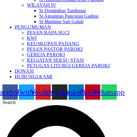
WILAYAH IV
St Dominikus Tambusai
St Agustinus Pancuran Gading
St Martinus Sari Galuh
PENGUMUMAN
PESAN BAPA SUCI
KWI
KEUSKUPAN PADANG
PESAN PASTOR PAROKI
GEREJA PAROKI
KEGIATAN SEKSI | STASI
PETUGAS LITURGI GEREJA PAROKI
DONASI
HUBUNGI KAMI
acebook
Twitter
Youtube
Instagram
Linkedin
Pinterest
Whatsapp
Search