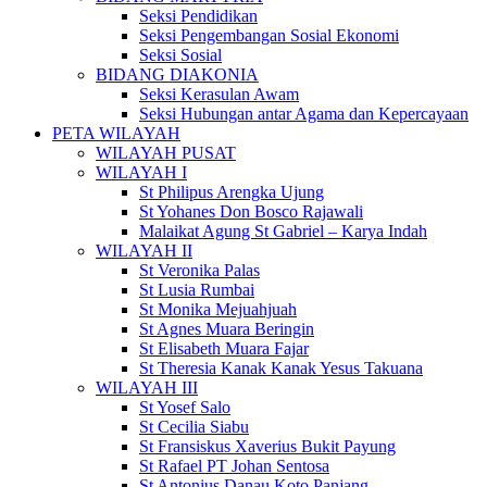
Seksi Pendidikan
Seksi Pengembangan Sosial Ekonomi
Seksi Sosial
BIDANG DIAKONIA
Seksi Kerasulan Awam
Seksi Hubungan antar Agama dan Kepercayaan
PETA WILAYAH
WILAYAH PUSAT
WILAYAH I
St Philipus Arengka Ujung
St Yohanes Don Bosco Rajawali
Malaikat Agung St Gabriel – Karya Indah
WILAYAH II
St Veronika Palas
St Lusia Rumbai
St Monika Mejuahjuah
St Agnes Muara Beringin
St Elisabeth Muara Fajar
St Theresia Kanak Kanak Yesus Takuana
WILAYAH III
St Yosef Salo
St Cecilia Siabu
St Fransiskus Xaverius Bukit Payung
St Rafael PT Johan Sentosa
St Antonius Danau Koto Panjang