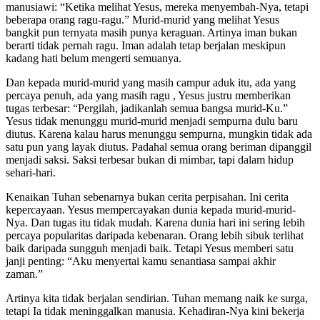
manusiawi: “Ketika melihat Yesus, mereka menyembah-Nya, tetapi
beberapa orang ragu-ragu.” Murid-murid yang melihat Yesus
bangkit pun ternyata masih punya keraguan. Artinya iman bukan
berarti tidak pernah ragu. Iman adalah tetap berjalan meskipun
kadang hati belum mengerti semuanya.
Dan kepada murid-murid yang masih campur aduk itu, ada yang
percaya penuh, ada yang masih ragu , Yesus justru memberikan
tugas terbesar: “Pergilah, jadikanlah semua bangsa murid-Ku.”
Yesus tidak menunggu murid-murid menjadi sempurna dulu baru
diutus. Karena kalau harus menunggu sempurna, mungkin tidak ada
satu pun yang layak diutus. Padahal semua orang beriman dipanggil
menjadi saksi. Saksi terbesar bukan di mimbar, tapi dalam hidup
sehari-hari.
Kenaikan Tuhan sebenarnya bukan cerita perpisahan. Ini cerita
kepercayaan. Yesus mempercayakan dunia kepada murid-murid-
Nya. Dan tugas itu tidak mudah. Karena dunia hari ini sering lebih
percaya popularitas daripada kebenaran. Orang lebih sibuk terlihat
baik daripada sungguh menjadi baik. Tetapi Yesus memberi satu
janji penting: “Aku menyertai kamu senantiasa sampai akhir
zaman.”
Artinya kita tidak berjalan sendirian. Tuhan memang naik ke surga,
tetapi Ia tidak meninggalkan manusia. Kehadiran-Nya kini bekerja