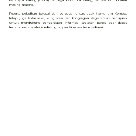
kelompok daring (Zoom) dan tiga kelompok luring, berdasarkan domisili
masing-masing.
Peserta pelatihan berasal dari berbagai unsur, tidak hanya tim Komsos,
tetapi juga lintas seksi, kring, stasi, dan kongregasi. Kegiatan ini bertujuan
untuk mendukung pengelolaan informasi kegiatan paroki agar dapat
terpublikasi melalui media digital paroki secara terkoordinasi.