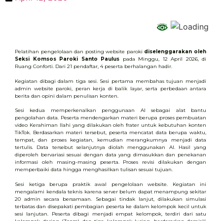
Pelatihan pengelolaan dan posting website paroki
diselenggarakan oleh
Seksi Komsos Paroki Santo Paulus
pada Minggu, 12 April 2026, di
Ruang Conforti. Dari 21 pendaftar, 4 peserta berhalangan hadir.
Kegiatan dibagi dalam tiga sesi. Sesi pertama membahas tujuan menjadi
admin website paroki, peran kerja di balik layar, serta perbedaan antara
berita dan opini dalam penulisan konten.
Sesi kedua memperkenalkan penggunaan
AI
sebagai alat bantu
pengolahan data. Peserta mendengarkan materi berupa proses pembuatan
video Kerahiman Ilahi yang dilakukan oleh frater untuk kebutuhan konten
TikTok. Berdasarkan materi tersebut, peserta mencatat data berupa waktu,
tempat, dan proses kegiatan, kemudian merangkumnya menjadi data
tertulis. Data tersebut selanjutnya diolah menggunakan AI. Hasil yang
diperoleh bervariasi sesuai dengan data yang dimasukkan dan penekanan
informasi oleh masing-masing peserta. Proses revisi dilakukan dengan
memperbaiki data hingga menghasilkan tulisan sesuai tujuan.
Sesi ketiga berupa praktik awal pengelolaan website. Kegiatan ini
mengalami kendala teknis karena server belum dapat menampung sekitar
20 admin secara bersamaan. Sebagai tindak lanjut, dilakukan simulasi
terbatas dan disepakati pembagian peserta ke dalam kelompok kecil untuk
sesi lanjutan. Peserta dibagi menjadi empat kelompok, terdiri dari satu