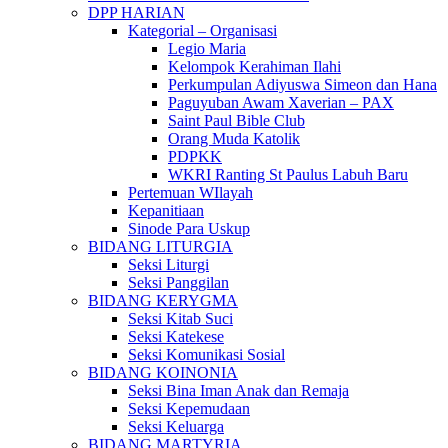
DPP HARIAN
Kategorial – Organisasi
Legio Maria
Kelompok Kerahiman Ilahi
Perkumpulan Adiyuswa Simeon dan Hana
Paguyuban Awam Xaverian – PAX
Saint Paul Bible Club
Orang Muda Katolik
PDPKK
WKRI Ranting St Paulus Labuh Baru
Pertemuan WIlayah
Kepanitiaan
Sinode Para Uskup
BIDANG LITURGIA
Seksi Liturgi
Seksi Panggilan
BIDANG KERYGMA
Seksi Kitab Suci
Seksi Katekese
Seksi Komunikasi Sosial
BIDANG KOINONIA
Seksi Bina Iman Anak dan Remaja
Seksi Kepemudaan
Seksi Keluarga
BIDANG MARTYRIA