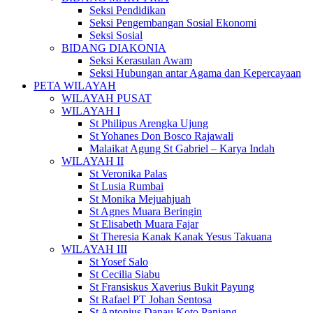
Seksi Pendidikan
Seksi Pengembangan Sosial Ekonomi
Seksi Sosial
BIDANG DIAKONIA
Seksi Kerasulan Awam
Seksi Hubungan antar Agama dan Kepercayaan
PETA WILAYAH
WILAYAH PUSAT
WILAYAH I
St Philipus Arengka Ujung
St Yohanes Don Bosco Rajawali
Malaikat Agung St Gabriel – Karya Indah
WILAYAH II
St Veronika Palas
St Lusia Rumbai
St Monika Mejuahjuah
St Agnes Muara Beringin
St Elisabeth Muara Fajar
St Theresia Kanak Kanak Yesus Takuana
WILAYAH III
St Yosef Salo
St Cecilia Siabu
St Fransiskus Xaverius Bukit Payung
St Rafael PT Johan Sentosa
St Antonius Danau Koto Panjang