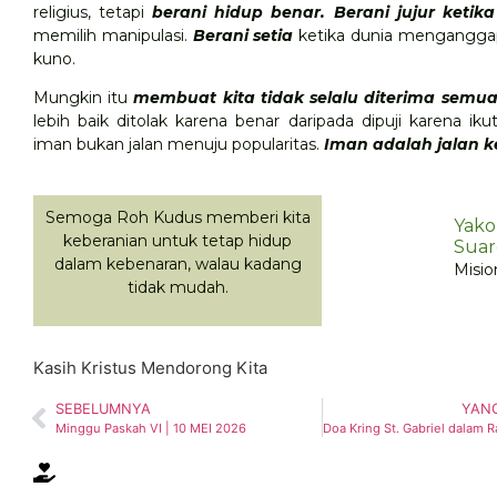
religius, tetapi
berani hidup benar. Berani jujur ketika
memilih manipulasi.
Berani setia
ketika dunia menganggap
kuno.
Mungkin itu
membuat kita tidak selalu diterima semua
lebih baik ditolak karena benar daripada dipuji karena iku
iman bukan jalan menuju popularitas.
Iman adalah jalan k
Semoga Roh Kudus memberi kita
Yako
keberanian untuk tetap hidup
Suar
dalam kebenaran, walau kadang
Misio
tidak mudah.
Kasih Kristus Mendorong Kita
SEBELUMNYA
YANG
Minggu Paskah VI | 10 MEI 2026