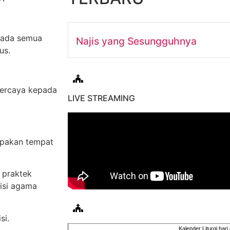
epada semua
Najis yang Sesungguhnya
us.
percaya kepada
LIVE STREAMING
upakan tempat
 praktek
isi agama
si.