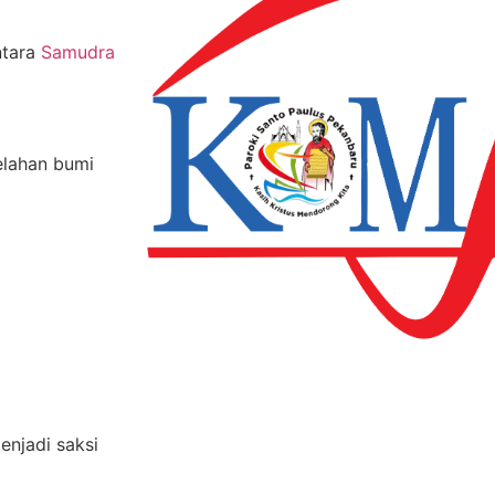
ntara
Samudra
elahan bumi
enjadi saksi