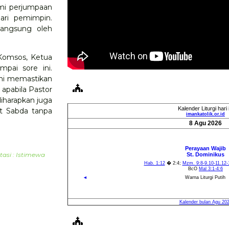
mi perjumpaan
ari pemimpin.
 langsung oleh
Komsos, Ketua
mpai sore ini.
kni memastikan
 apabila Pastor
diharapkan juga
t Sabda tanpa
si : Istimewa