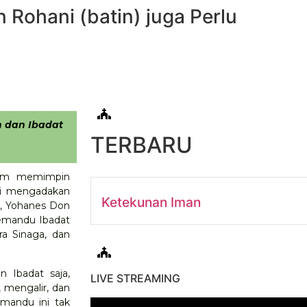
 Rohani (batin) juga Perlu
 dan Ibadat
TERBARU
alam memimpin
rgi mengadakan
Ketekunan Iman
St, Yohanes Don
 Pemandu Ibadat
a Sinaga, dan
 Ibadat saja,
LIVE STREAMING
mengalir, dan
mandu ini tak