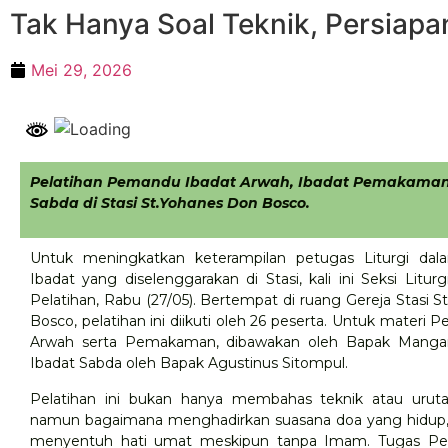
Tak Hanya Soal Teknik, Persiapan
Mei 29, 2026
Pelatihan Pemandu Ibadat Arwah, Ibadat Pemakaman
Sabda di Stasi St.Yohanes Don Bosco.
Untuk meningkatkan keterampilan petugas Liturgi d
Ibadat yang diselenggarakan di Stasi, kali ini Seksi Litu
Pelatihan, Rabu (27/05). Bertempat di ruang Gereja Stasi 
Bosco, pelatihan ini diikuti oleh 26 peserta. Untuk materi
Arwah serta Pemakaman, dibawakan oleh Bapak Mangar
Ibadat Sabda oleh Bapak Agustinus Sitompul.
Pelatihan ini bukan hanya membahas teknik atau urutan
namun bagaimana menghadirkan suasana doa yang hidup, 
menyentuh hati umat meskipun tanpa Imam. Tugas Pe