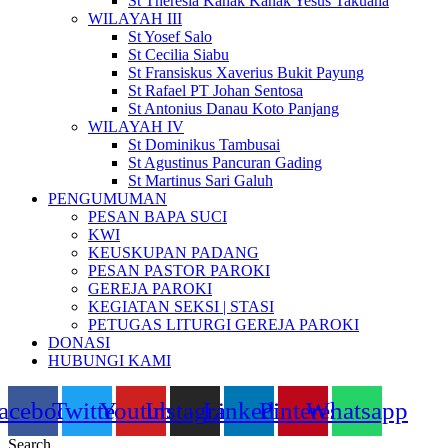
St Theresia Kanak Kanak Yesus Takuana
WILAYAH III
St Yosef Salo
St Cecilia Siabu
St Fransiskus Xaverius Bukit Payung
St Rafael PT Johan Sentosa
St Antonius Danau Koto Panjang
WILAYAH IV
St Dominikus Tambusai
St Agustinus Pancuran Gading
St Martinus Sari Galuh
PENGUMUMAN
PESAN BAPA SUCI
KWI
KEUSKUPAN PADANG
PESAN PASTOR PAROKI
GEREJA PAROKI
KEGIATAN SEKSI | STASI
PETUGAS LITURGI GEREJA PAROKI
DONASI
HUBUNGI KAMI
acebook
Twitter
Youtube
Instagram
Linkedin
Pinterest
Whatsapp
Search