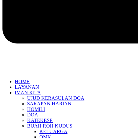
HOME
LAYANAN
IMAN KITA
UJUD KERASULAN DOA
SARAPAN HARIAN
HOMILI
DOA
KATEKESE
BUAH ROH KUDUS
KELUARGA
OMK