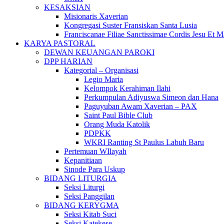
KESAKSIAN
Misionaris Xaverian
Kongregasi Suster Fransiskan Santa Lusia
Franciscanae Filiae Sanctissimae Cordis Jesu Et M
KARYA PASTORAL
DEWAN KEUANGAN PAROKI
DPP HARIAN
Kategorial – Organisasi
Legio Maria
Kelompok Kerahiman Ilahi
Perkumpulan Adiyuswa Simeon dan Hana
Paguyuban Awam Xaverian – PAX
Saint Paul Bible Club
Orang Muda Katolik
PDPKK
WKRI Ranting St Paulus Labuh Baru
Pertemuan WIlayah
Kepanitiaan
Sinode Para Uskup
BIDANG LITURGIA
Seksi Liturgi
Seksi Panggilan
BIDANG KERYGMA
Seksi Kitab Suci
Seksi Katekese