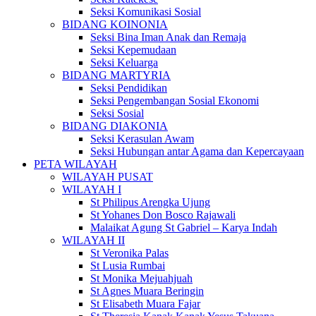
Seksi Komunikasi Sosial
BIDANG KOINONIA
Seksi Bina Iman Anak dan Remaja
Seksi Kepemudaan
Seksi Keluarga
BIDANG MARTYRIA
Seksi Pendidikan
Seksi Pengembangan Sosial Ekonomi
Seksi Sosial
BIDANG DIAKONIA
Seksi Kerasulan Awam
Seksi Hubungan antar Agama dan Kepercayaan
PETA WILAYAH
WILAYAH PUSAT
WILAYAH I
St Philipus Arengka Ujung
St Yohanes Don Bosco Rajawali
Malaikat Agung St Gabriel – Karya Indah
WILAYAH II
St Veronika Palas
St Lusia Rumbai
St Monika Mejuahjuah
St Agnes Muara Beringin
St Elisabeth Muara Fajar