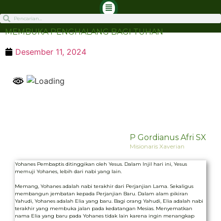
MEMBUKA PENGHALANG BAGI TUHAN
Desember 11, 2024
P Gordianus Afri SX
Misionaris Xaverian
Yohanes Pembaptis ditinggikan oleh Yesus. Dalam Injil hari ini, Yesus
memuji Yohanes, lebih dari nabi yang lain.
Memang, Yohanes adalah nabi terakhir dari Perjanjian Lama. Sekaligus
membangun jembatan kepada Perjanjian Baru. Dalam alam pikiran
Yahudi, Yohanes adalah Elia yang baru. Bagi orang Yahudi, Elia adalah nabi
terakhir yang membuka jalan pada kedatangan Mesias. Menyematkan
nama Elia yang baru pada Yohanes tidak lain karena ingin menangkap