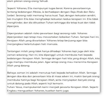
alam pikiran orang-orang Yahudi.
Seperti Yohanes, Elia mempunyai tugas berat. Karena pewartaannya
tentang kedatangan Mesias, ia berhadapan dengan Raja Ahab dan Ratu
Izebel. Seorang nabi memang harus kuat. Tapi, dengan kekuatan sendiri,
tak mungkin Elia bisa menghadapi kekuatan kedua kerajaan ini. Elia tidak
menghindar, dan dia dikuatkan Tuhan sehingga dia tetap kuat dan tidak
dipenjara.
Dipenjarakan adalah risiko pewartaan bagi seorang nabi. Yohanes
dipenjarakan tapi tetap mau mewartakan kebaikan Tuhan. Sampai hari ini,
Kerajaan Allah yang diwartakan Yohanes tetap berjuang agar bisa
menjangkaui ketertutupan hati manusia.
Tantangan inilah yang tidak hanya dihadapi Yohanes tapi juga oleh kita
zaman sekarang. Hari ini, kita dipanggil untuk membuka hati kepada
kedatangan Kerajaan Allah. Semoga dengan hati kita yang dirajai Allah, kita
juga mampu membuka jalan. Agar setiap orang mau menerima Kerajaan
Allah yang datang.
Bahaya zaman ini adalah menutup hati kepada kehadiran Allah. Semoga
dengan doa-doa dan pewartaan kita di masa adven ini, makin banyak orang
membuka hatinya bagi Kerajaan Allah, serta menyiapkan banyak orang
untuk datang pada Allah, seperti Injil kemarin.
Tuhan Yesus, mampukanlah kami menjadi pewarta Kerajaan Allah. Seperti
Engkau menguatkan Yohanes, kuatkan kami juga.