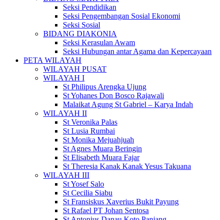
Seksi Pendidikan
Seksi Pengembangan Sosial Ekonomi
Seksi Sosial
BIDANG DIAKONIA
Seksi Kerasulan Awam
Seksi Hubungan antar Agama dan Kepercayaan
PETA WILAYAH
WILAYAH PUSAT
WILAYAH I
St Philipus Arengka Ujung
St Yohanes Don Bosco Rajawali
Malaikat Agung St Gabriel – Karya Indah
WILAYAH II
St Veronika Palas
St Lusia Rumbai
St Monika Mejuahjuah
St Agnes Muara Beringin
St Elisabeth Muara Fajar
St Theresia Kanak Kanak Yesus Takuana
WILAYAH III
St Yosef Salo
St Cecilia Siabu
St Fransiskus Xaverius Bukit Payung
St Rafael PT Johan Sentosa
St Antonius Danau Koto Panjang