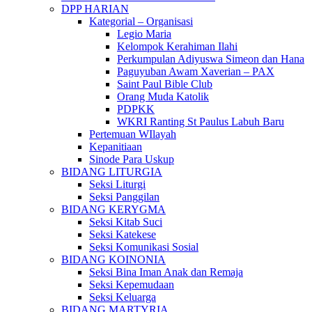
DPP HARIAN
Kategorial – Organisasi
Legio Maria
Kelompok Kerahiman Ilahi
Perkumpulan Adiyuswa Simeon dan Hana
Paguyuban Awam Xaverian – PAX
Saint Paul Bible Club
Orang Muda Katolik
PDPKK
WKRI Ranting St Paulus Labuh Baru
Pertemuan WIlayah
Kepanitiaan
Sinode Para Uskup
BIDANG LITURGIA
Seksi Liturgi
Seksi Panggilan
BIDANG KERYGMA
Seksi Kitab Suci
Seksi Katekese
Seksi Komunikasi Sosial
BIDANG KOINONIA
Seksi Bina Iman Anak dan Remaja
Seksi Kepemudaan
Seksi Keluarga
BIDANG MARTYRIA