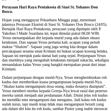
Perayaan Hari Raya Pentakosta di Stasi St. Yohanes Don
Bosco.
Hujan yang mengguyur Pekanbaru Minggu pagi, menemani
jalannya Perayaan Ekaristi di Stasi St. Yohanes Don Bosco (24/05).
Bertajuk Hari Raya Pentakosta, perayaan yang dipimpin oleh P.
Yakobus I Made Suardana ini, tepat dimulai pukul 08.00 WIB.
Yesus menampakkan diri kepada murid yang ada dalam situasi
ketakutan. Dan sapaan Yesus pertama kali, ucapan yang penuh
makna “Shalom”. Sapaan yang juga sering kita dengar dalam
percakapaan sesama umat Krstiani ini bukan ucapan kosong belaka.
Sapaan ini merujuk pada damai hati yang sejati. Perjumpaan Yesus
dan muridnya yang mengubah ketakutan menjaid sukacita, sekaligus
menandakan kalau Yesus yang bangkit merupakan pusat dari iman
Kristiani.
Dalam perjumpaan dengan murid-Nya, Yesus menghembuskan roh
kudus dan memberikan kuasa pengampunan kepada murid-Nya.
“Jikalau kamu mengampuni dosa orang, maka dosanya diampuni”.
Yesus memberi otoritas kepada Gereja-Nya lewat rasul dan penerus
mereka untuk menjadi alat perdamaian Allah. Disini jelas roh kudus
itu memiliki misi mengampuni dan mengutus. Jadi kalau roh kudus
sudah turun, tapi masih tetap tidak mau mengampuni berarti yang
ada dalam diri kita itu roh kuda, sambar Pastor yang mahir merawat