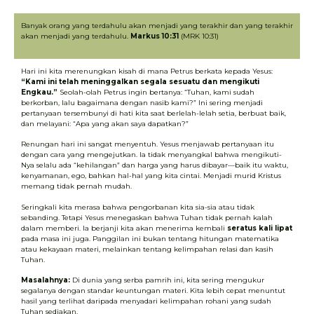
Banyak orang yang terdahulu akan menjadi yang terakhir dan yang terakhir
akan menjadi yang terdahulu.
Markus 10:31
(MRK 10:31)
Hari ini kita merenungkan kisah di mana Petrus berkata kepada Yesus:
“Kami ini telah meninggalkan segala sesuatu dan mengikuti
Engkau.”
Seolah-olah Petrus ingin bertanya: “Tuhan, kami sudah
berkorban, lalu bagaimana dengan nasib kami?” Ini sering menjadi
pertanyaan tersembunyi di hati kita saat berlelah-lelah setia, berbuat baik,
dan melayani: “Apa yang akan saya dapatkan?”
Renungan hari ini sangat menyentuh. Yesus menjawab pertanyaan itu
dengan cara yang mengejutkan. Ia tidak menyangkal bahwa mengikuti-
Nya selalu ada “kehilangan” dan harga yang harus dibayar—baik itu waktu,
kenyamanan, ego, bahkan hal-hal yang kita cintai. Menjadi murid Kristus
memang tidak pernah mudah.
Seringkali kita merasa bahwa pengorbanan kita sia-sia atau tidak
sebanding. Tetapi Yesus menegaskan bahwa Tuhan tidak pernah kalah
dalam memberi. Ia berjanji kita akan menerima kembali
seratus kali lipat
pada masa ini juga. Panggilan ini bukan tentang hitungan matematika
atau kekayaan materi, melainkan tentang kelimpahan relasi dan kasih
Tuhan.
Masalahnya:
Di dunia yang serba pamrih ini, kita sering mengukur
segalanya dengan standar keuntungan materi. Kita lebih cepat menuntut
hasil yang terlihat daripada menyadari kelimpahan rohani yang sudah
Tuhan sediakan.